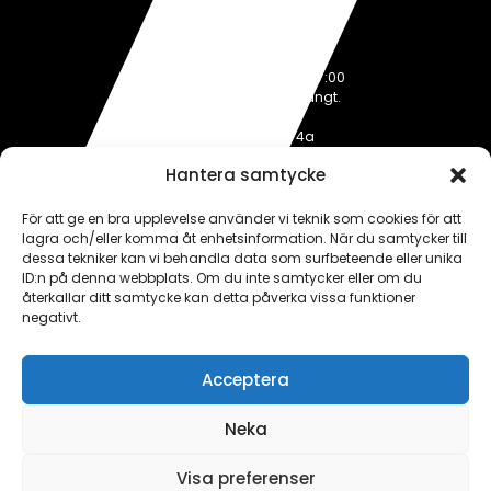
mindre elinstallationer.
Öppettider
Måndag-Fredag: 07:00-17:00
Under helger håller vi stängt.
Adress
Palmbladsgatan 4a
754 50 Uppsala
Hantera samtycke
För att ge en bra upplevelse använder vi teknik som cookies för att
Kontakta oss
lagra och/eller komma åt enhetsinformation. När du samtycker till
Telefon:
076-724 55 60
dessa tekniker kan vi behandla data som surfbeteende eller unika
E-post:
kontakt@alleluppsala.se
ID:n på denna webbplats. Om du inte samtycker eller om du
återkallar ditt samtycke kan detta påverka vissa funktioner
negativt.
Ring direkt
Skicka e-post
Acceptera
Neka
Visa preferenser