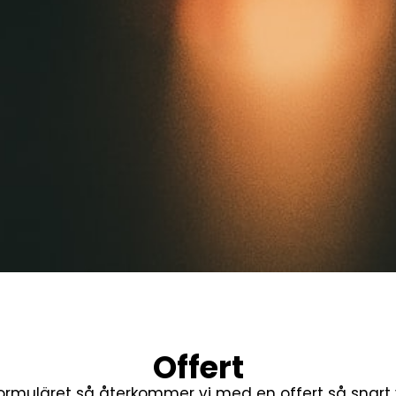
Offert
 formuläret så återkommer vi med en offert så snart 