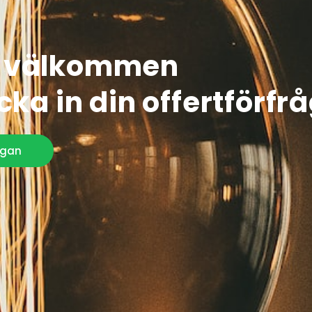
 välkommen
icka in din offertförfr
ågan