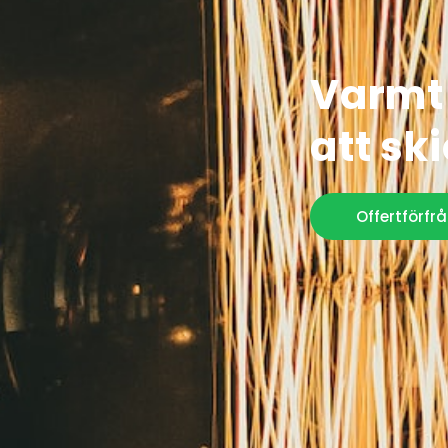
Varmt
att sk
Offertförfr