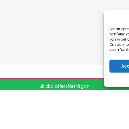
För att ge 
och/eller 
kan vi beh
Om du inte
vissa funkt
Acc