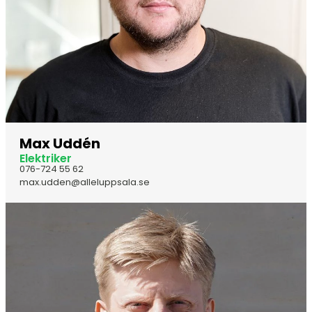
Max Uddén
Elektriker
076-724 55 62
max.udden@alleluppsala.se