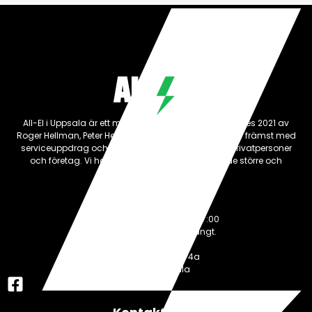
All-El i Uppsala är ett mindre elföretag som grundades 2021 av
Roger Hellman, Peter Hedin och Max Uddén. Vi arbetar främst med
serviceuppdrag och lokalanpassningar åt både privatpersoner
och företag. Vi har en bred erfarenhet inom både större och
mindre elinstallationer.
Öppettider
Måndag-Fredag: 07:00-17:00
Under helger håller vi stängt.
Adress
Palmbladsgatan 4a
754 50 Uppsala